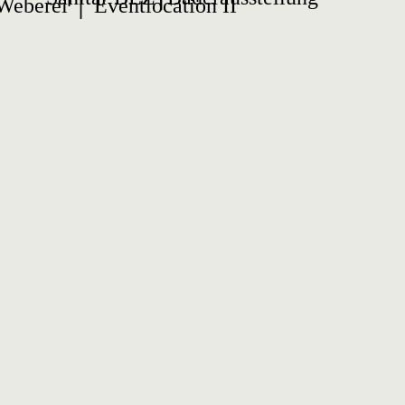
Weberei │ Eventlocation II