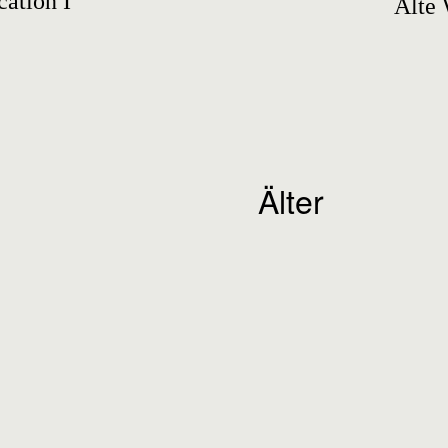
ation I
Alte 
Älter