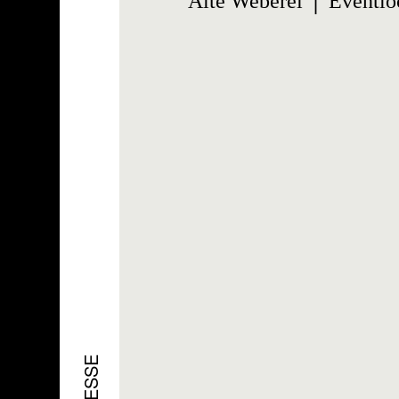
Alte Weberei │ Eventloc
PRESSE