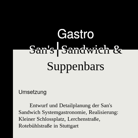
Gastro
Gastro
San's⎮Sandwich &
San's⎮Sandwich &
Suppenbars
Suppenbars
Umsetzung
Entwurf und Detailplanung der San's
Sandwich Systemgastronomie, Realisierung:
Kleiner Schlossplatz, Lerchenstraße,
Rotebühlstraße in Stuttgart