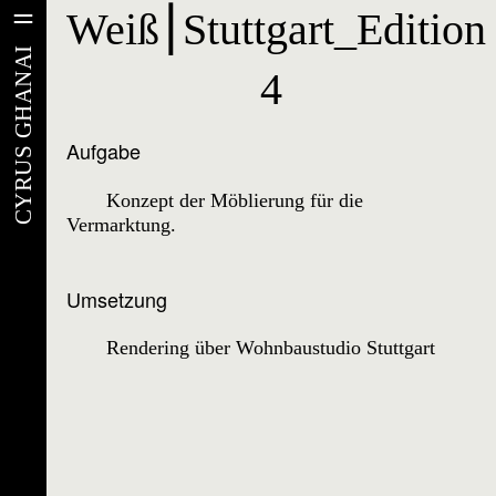
Weiß⎮Stuttgart_Edition
Weiß⎮Stuttgart_Edition
CYRUS GHANAI
4
4
Aufgabe
Konzept der Möblierung für die
Vermarktung.
Umsetzung
Rendering über Wohnbaustudio Stuttgart